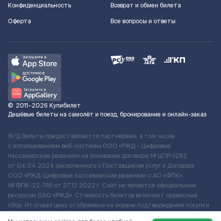
Конфиденциальность
Возврат и обмен билета
Оферта
Все вопросы и ответы
©
2011–2026
Купибилет
Дешёвые билеты на самолёт и поезд, бронирование и онлайн-заказ
Ж/Д билеты предоставляются партнёрами, в том числе
с использованием веб-системы ООО «РЖД – Цифровые
пассажирские решения» на основании договора № ЦПР-1282
от 04.04.2024 заключенного с Поставщиком услуг и Договора
ООО «РЖД-Цифровые пассажирские решения» c АО «ФПК»
№ ФПК-22-316 от 27.12.2022 г. Сайт не является официальным
ресурсом ОАО «РЖД». Стоимость билетов включает сервисный
сбор. Итоговая цена отображена на экране подтверждения покупки.
По вопросам рассмотрения обращений, жалоб, претензий граждан