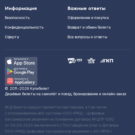
Информация
Важные ответы
Безопасность
Оформление и покупка
Конфиденциальность
Возврат и обмен билета
Оферта
Все вопросы и ответы
©
2011–2026
Купибилет
Дешёвые билеты на самолёт и поезд, бронирование и онлайн-заказ
Ж/Д билеты предоставляются партнёрами, в том числе
с использованием веб-системы ООО «РЖД – Цифровые
пассажирские решения» на основании договора № ЦПР-1282
от 04.04.2024 заключенного с Поставщиком услуг и Договора
ООО «РЖД-Цифровые пассажирские решения» c АО «ФПК»