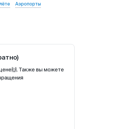
лёте
Аэропорты
ратно)
 цене🙌. Также вы можете
звращения