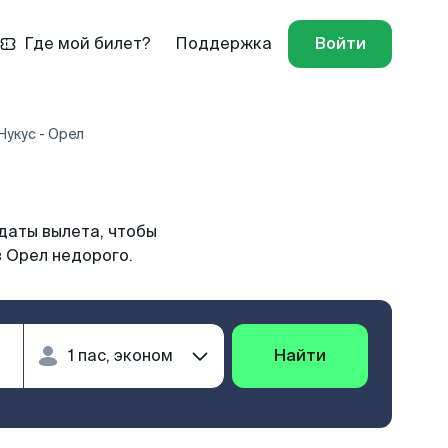
Где мой билет?
Поддержка
Войти
Нукус - Орел
даты вылета, чтобы
в Орел недорого.
Найти