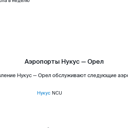
рла в неделю
Аэропорты Нукус — Орел
ление Нукус — Орел обслуживают следующие аэ
Нукус
NCU