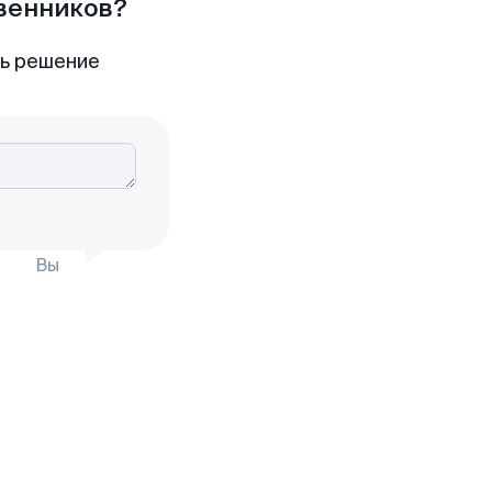
твенников?
ть решение
Вы