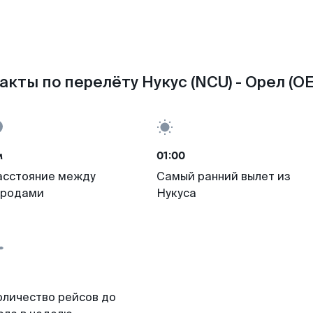
акты по перелёту Нукус (NCU) - Орел (OE
м
01:00
асстояние между
Самый ранний вылет из
ородами
Нукуса
оличество рейсов до