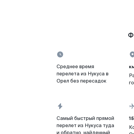
Ф
к
Среднее время
перелета из Нукуса в
Р
Орел без пересадок
г
15
Самый быстрый прямой
перелет из Нукуса туда
К
и обратно, найденный