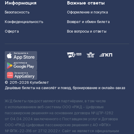
Информация
Важные ответы
Безопасность
Оформление и покупка
Конфиденциальность
Возврат и обмен билета
Оферта
Все вопросы и ответы
©
2011–2026
Купибилет
Дешёвые билеты на самолёт и поезд, бронирование и онлайн-заказ
Ж/Д билеты предоставляются партнёрами, в том числе
с использованием веб-системы ООО «РЖД – Цифровые
пассажирские решения» на основании договора № ЦПР-1282
от 04.04.2024 заключенного с Поставщиком услуг и Договора
ООО «РЖД-Цифровые пассажирские решения» c АО «ФПК»
№ ФПК-22-316 от 27.12.2022 г. Сайт не является официальным