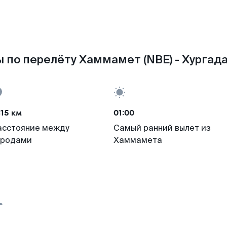
 по перелёту Хаммамет (NBE) - Хургада
15 км
01:00
асстояние между
Самый ранний вылет из
ородами
Хаммамета