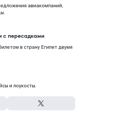
редложения авиакомпаний,
ы.
и с пересадками
илетом в страну Египет двумя
йсы и лоукосты.