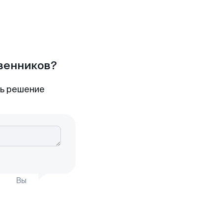
твенников?
ть решение
Вы