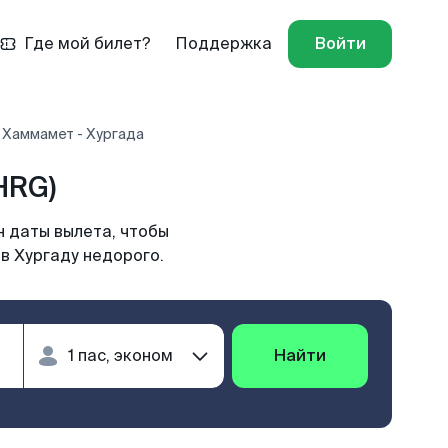
Где мой билет?
Поддержка
Войти
 Хаммамет - Хургада
HRG)
н даты вылета, чтобы
в Хургаду недорого.
Найти