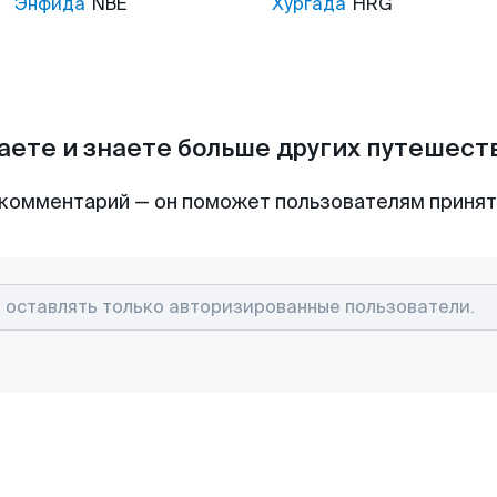
Энфида
NBE
Хургада
HRG
аете и знаете больше других путешес
комментарий — он поможет пользователям приня