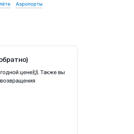
лёте
Аэропорты
 обратно)
годной цене🙌. Также вы
у возвращения