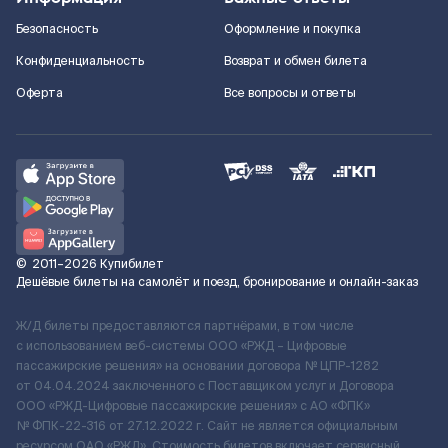
Безопасность
Оформление и покупка
Конфиденциальность
Возврат и обмен билета
Оферта
Все вопросы и ответы
©
2011–2026
Купибилет
Дешёвые билеты на самолёт и поезд, бронирование и онлайн-заказ
Ж/Д билеты предоставляются партнёрами, в том числе
с использованием веб-системы ООО «РЖД – Цифровые
пассажирские решения» на основании договора № ЦПР-1282
от 04.04.2024 заключенного с Поставщиком услуг и Договора
ООО «РЖД-Цифровые пассажирские решения» c АО «ФПК»
№ ФПК-22-316 от 27.12.2022 г. Сайт не является официальным
ресурсом ОАО «РЖД». Стоимость билетов включает сервисный