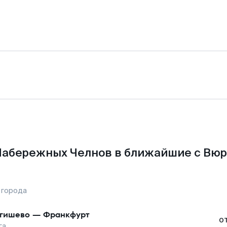
Набережных Челнов в ближайшие с Вюр
 города
гишево
—
Франкфурт
о
га