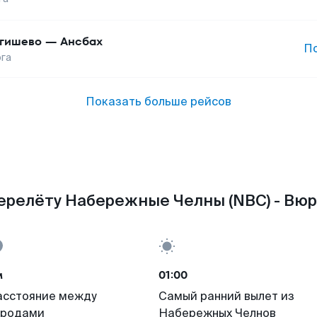
гишево
—
Ансбах
П
га
Показать больше рейсов
ерелёту Набережные Челны (NBC) - Вюр
м
01:00
асстояние между
Самый ранний вылет из
ородами
Набережных Челнов