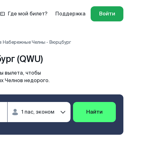
Где мой билет?
Поддержка
Войти
в Набережные Челны - Вюрцбург
ург (QWU)
ы вылета, чтобы
х Челнов недорого.
Найти