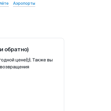
лёте
Аэропорты
 и обратно)
годной цене🙌. Также вы
у возвращения