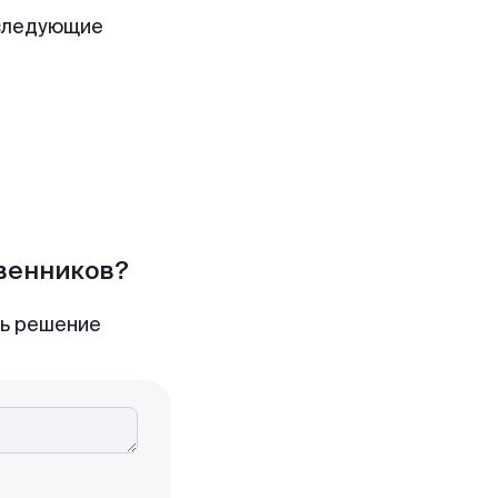
следующие
твенников?
ть решение