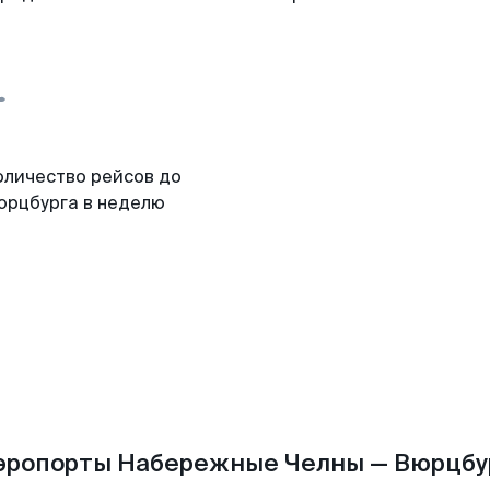
оличество рейсов до
юрцбурга в неделю
эропорты Набережные Челны — Вюрцбу