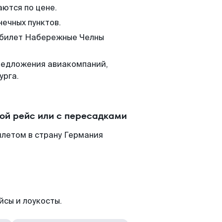
аются по цене.
нечных пунктов.
м билет Набережные Челны
редложения авиакомпаний,
урга.
ой рейс или с пересадками
летом в страну Германия
йсы и лоукосты.