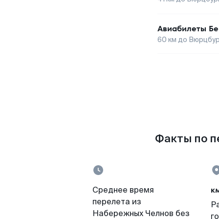
Авиабилеты
Бе
60
км до
Вюрцбур
Факты по п
к
Среднее время
перелета из
Р
Набережных Челнов без
г