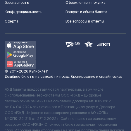
Безопасность
Оформление и покупка
Конфиденциальность
Возврат и обмен билета
Оферта
Все вопросы и ответы
©
2011–2026
Купибилет
Дешёвые билеты на самолёт и поезд, бронирование и онлайн-заказ
Ж/Д билеты предоставляются партнёрами, в том числе
с использованием веб-системы ООО «РЖД – Цифровые
пассажирские решения» на основании договора № ЦПР-1282
от 04.04.2024 заключенного с Поставщиком услуг и Договора
ООО «РЖД-Цифровые пассажирские решения» c АО «ФПК»
№ ФПК-22-316 от 27.12.2022 г. Сайт не является официальным
ресурсом ОАО «РЖД». Стоимость билетов включает сервисный
сбор. Итоговая цена отображена на экране подтверждения покупки.