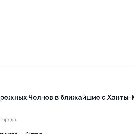
ережных Челнов в ближайшие с Ханты-
 города
гишево
—
Сургут