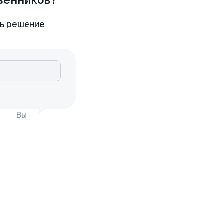
твенников?
ть решение
Вы