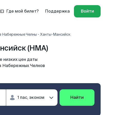
Где мой билет?
Поддержка
Войти
в Набережные Челны - Ханты-Мансийск
нсийск (HMA)
е низких цен даты
из Набережных Челнов
Найти