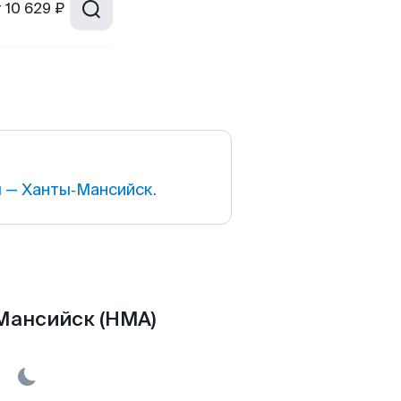
т
10 629 ₽
 — Ханты‑Мансийск.
Мансийск (HMA)