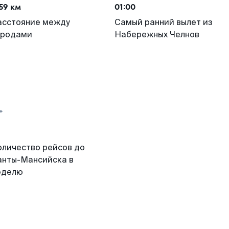
59 км
01:00
асстояние между
Самый ранний вылет из
ородами
Набережных Челнов
оличество рейсов до
анты-Мансийска в
еделю