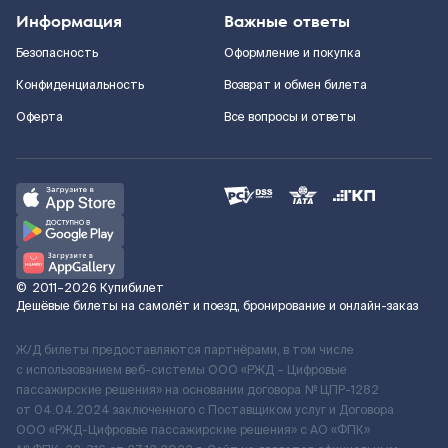
Информация
Важные ответы
Безопасность
Оформление и покупка
Конфиденциальность
Возврат и обмен билета
Оферта
Все вопросы и ответы
©
2011–2026
Купибилет
Дешёвые билеты на самолёт и поезд, бронирование и онлайн-заказ
Ж/Д билеты предоставляются партнёрами, в том числе
с использованием веб-системы ООО «РЖД – Цифровые
пассажирские решения» на основании договора № ЦПР-1282
от 04.04.2024 заключенного с Поставщиком услуг и Договора
ООО «РЖД-Цифровые пассажирские решения» c АО «ФПК»