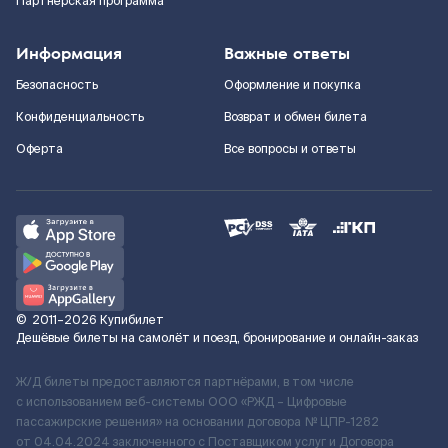
Партнерская программа
Информация
Важные ответы
Безопасность
Оформление и покупка
Конфиденциальность
Возврат и обмен билета
Оферта
Все вопросы и ответы
©
2011–2026
Купибилет
Дешёвые билеты на самолёт и поезд, бронирование и онлайн-заказ
Ж/Д билеты предоставляются партнёрами, в том числе
с использованием веб-системы ООО «РЖД – Цифровые
пассажирские решения» на основании договора № ЦПР-1282
от 04.04.2024 заключенного с Поставщиком услуг и Договора