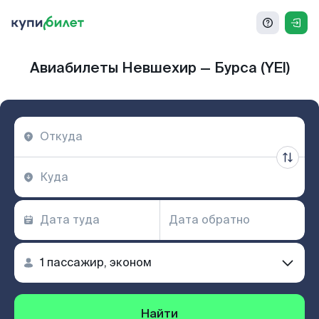
Авиабилеты Невшехир — Бурса (YEI)
Найти