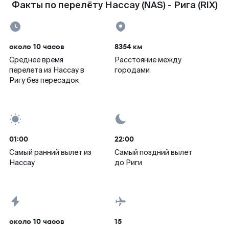
Факты по перелёту Нассау (NAS) - Рига (RIX)
около 10 часов
8354 км
Среднее время
Расстояние между
перелета из Нассау в
городами
Ригу без пересадок
01:00
22:00
Самый ранний вылет из
Самый поздний вылет
Нассау
до Риги
около 10 часов
15