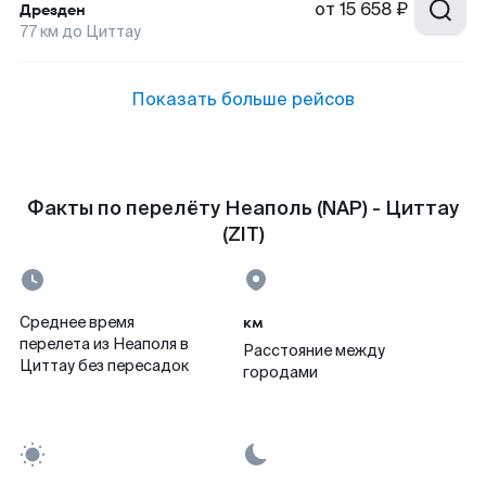
от
15 658 ₽
Дрезден
77
км до
Циттау
Показать больше рейсов
Факты по перелёту Неаполь (NAP) - Циттау
(ZIT)
км
Среднее время
перелета из Неаполя в
Расстояние между
Циттау без пересадок
городами