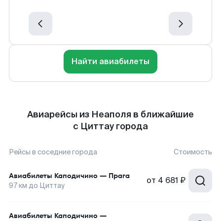
Найти авиабилеты
Авиарейсы из Неаполя в ближайшие
с Циттау города
Рейсы в соседние города
Стоимость
Авиабилеты
Каподичино
—
Прага
от
4 681 ₽
97
км до
Циттау
Авиабилеты
Каподичино
—