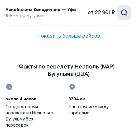
Авиабилеты
Каподичино
—
Уфа
от
22 901 ₽
198
км до
Бугульмы
Показать больше рейсов
Факты по перелёту Неаполь (NAP) -
Бугульма (UUA)
около 4 часов
3204 км
Среднее время
Расстояние между
перелета из Неаполя в
городами
Бугульму без
пересадок