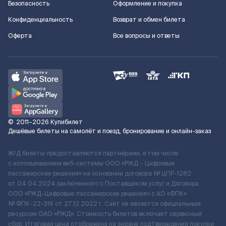
Безопасность
Оформление и покупка
Конфиденциальность
Возврат и обмен билета
Оферта
Все вопросы и ответы
©
2011–2026
Купибилет
Дешёвые билеты на самолёт и поезд, бронирование и онлайн-заказ
Ж/Д билеты предоставляются партнёрами, в том числе
с использованием веб-системы ООО «РЖД – Цифровые
пассажирские решения» на основании договора № ЦПР-1282
от 04.04.2024 заключенного с Поставщиком услуг и Договора
ООО «РЖД-Цифровые пассажирские решения» c АО «ФПК»
№ ФПК-22-316 от 27.12.2022 г. Сайт не является официальным
ресурсом ОАО «РЖД». Стоимость билетов включает сервисный
сбор. Итоговая цена отображена на экране подтверждения покупки.