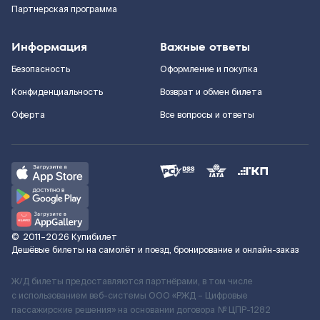
Партнерская программа
Информация
Важные ответы
Безопасность
Оформление и покупка
Конфиденциальность
Возврат и обмен билета
Оферта
Все вопросы и ответы
©
2011–2026
Купибилет
Дешёвые билеты на самолёт и поезд, бронирование и онлайн-заказ
Ж/Д билеты предоставляются партнёрами, в том числе
с использованием веб-системы ООО «РЖД – Цифровые
пассажирские решения» на основании договора № ЦПР-1282