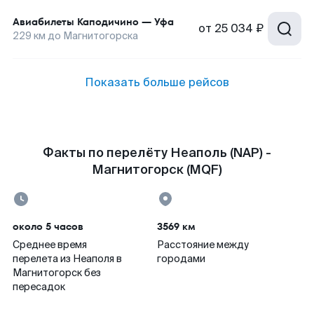
Авиабилеты
Каподичино
—
Уфа
от
25 034 ₽
229
км до
Магнитогорска
Показать больше рейсов
Факты по перелёту Неаполь (NAP) -
Магнитогорск (MQF)
около 5 часов
3569 км
Среднее время
Расстояние между
перелета из Неаполя в
городами
Магнитогорск без
пересадок