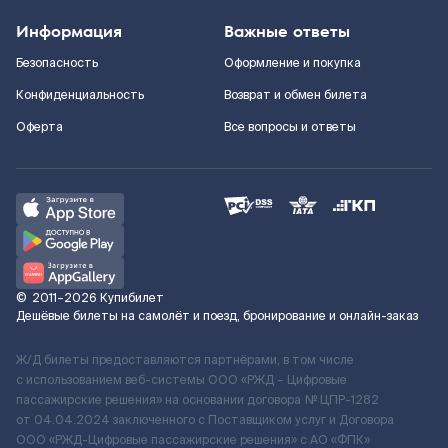
Информация
Важные ответы
Безопасность
Оформление и покупка
Конфиденциальность
Возврат и обмен билета
Оферта
Все вопросы и ответы
©
2011–2026
Купибилет
Дешёвые билеты на самолёт и поезд, бронирование и онлайн-заказ
Ж/Д билеты предоставляются партнёрами, в том числе
с использованием веб-системы ООО «РЖД – Цифровые
пассажирские решения» на основании договора № ЦПР-1282
от 04.04.2024 заключенного с Поставщиком услуг и Договора
ООО «РЖД-Цифровые пассажирские решения» c АО «ФПК»