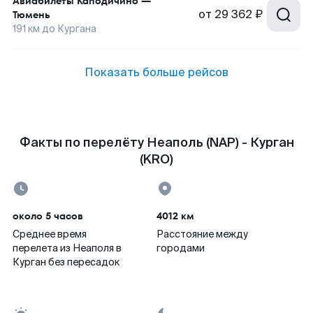
Авиабилеты
Каподичино
—
от
29 362 ₽
Тюмень
191
км до
Кургана
Показать больше рейсов
Факты по перелёту Неаполь (NAP) - Курган
(KRO)
около 5 часов
4012 км
Среднее время
Расстояние между
перелета из Неаполя в
городами
Курган без пересадок