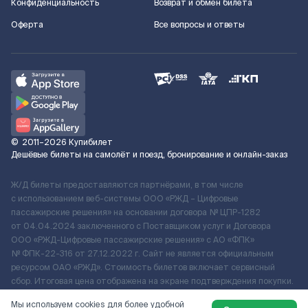
Конфиденциальность
Возврат и обмен билета
Оферта
Все вопросы и ответы
©
2011–2026
Купибилет
Дешёвые билеты на самолёт и поезд, бронирование и онлайн-заказ
Ж/Д билеты предоставляются партнёрами, в том числе
с использованием веб-системы ООО «РЖД – Цифровые
пассажирские решения» на основании договора № ЦПР-1282
от 04.04.2024 заключенного с Поставщиком услуг и Договора
ООО «РЖД-Цифровые пассажирские решения» c АО «ФПК»
№ ФПК-22-316 от 27.12.2022 г. Сайт не является официальным
ресурсом ОАО «РЖД». Стоимость билетов включает сервисный
сбор. Итоговая цена отображена на экране подтверждения покупки.
По вопросам рассмотрения обращений, жалоб, претензий граждан
Мы используем cookies для более удобной