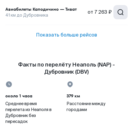
Авиабилеты
Каподичино
—
Тиват
от
7 263 ₽
41
км до
Дубровника
Показать больше рейсов
Факты по перелёту Неаполь (NAP) -
Дубровник (DBV)
около 1 часа
379 км
Среднее время
Расстояние между
перелета из Неаполя в
городами
Дубровник без
пересадок