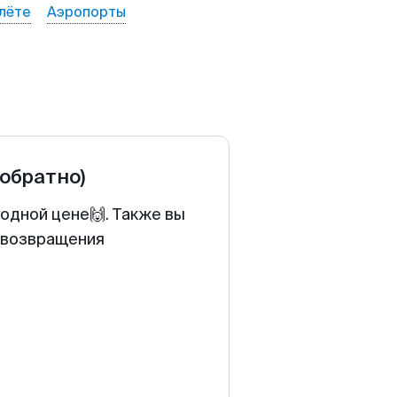
лёте
Аэропорты
 обратно)
годной цене🙌. Также вы
у возвращения