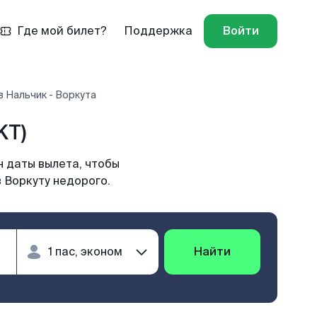
Где мой билет?
Поддержка
Войти
 Нальчик - Воркута
KT)
н даты вылета, чтобы
 Воркуту недорого.
Найти