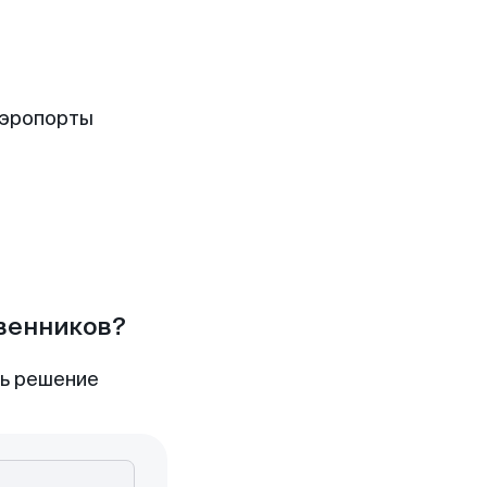
аэропорты
твенников?
ть решение