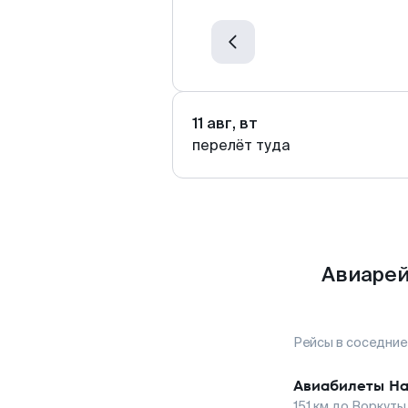
11 авг, вт
перелёт туда
Авиарей
Рейсы в соседние
Авиабилеты
На
151
км до
Воркуты