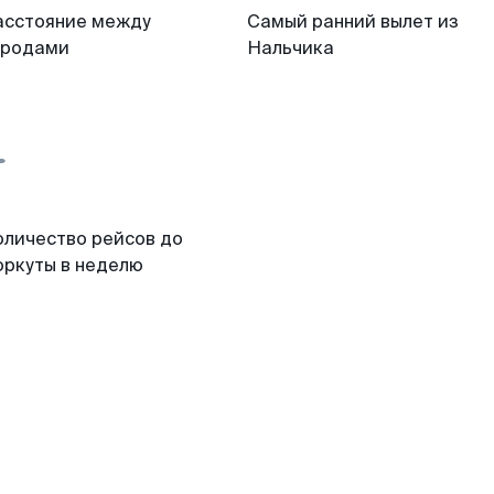
асстояние между
Самый ранний вылет из
ородами
Нальчика
оличество рейсов до
оркуты в неделю