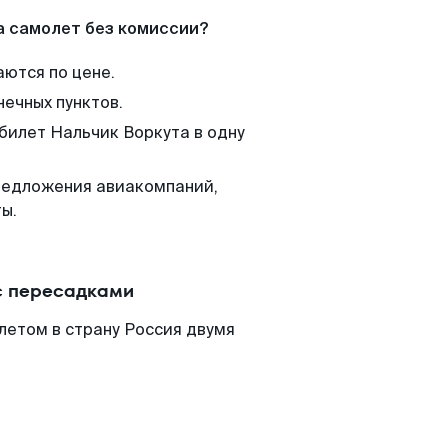
а самолет без комиссии?
аются по цене.
нечных пунктов.
 билет Нальчик Воркута в одну
редложения авиакомпаний,
ы.
с пересадками
летом в страну Россия двумя