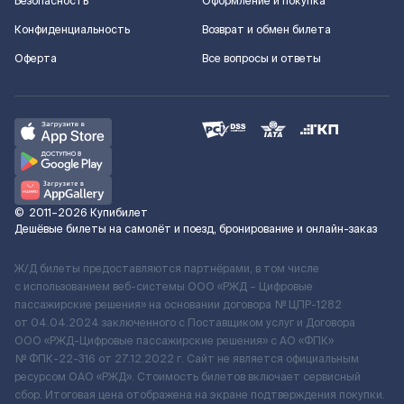
Безопасность
Оформление и покупка
Конфиденциальность
Возврат и обмен билета
Оферта
Все вопросы и ответы
©
2011–2026
Купибилет
Дешёвые билеты на самолёт и поезд, бронирование и онлайн-заказ
Ж/Д билеты предоставляются партнёрами, в том числе
с использованием веб-системы ООО «РЖД – Цифровые
пассажирские решения» на основании договора № ЦПР-1282
от 04.04.2024 заключенного с Поставщиком услуг и Договора
ООО «РЖД-Цифровые пассажирские решения» c АО «ФПК»
№ ФПК-22-316 от 27.12.2022 г. Сайт не является официальным
ресурсом ОАО «РЖД». Стоимость билетов включает сервисный
сбор. Итоговая цена отображена на экране подтверждения покупки.