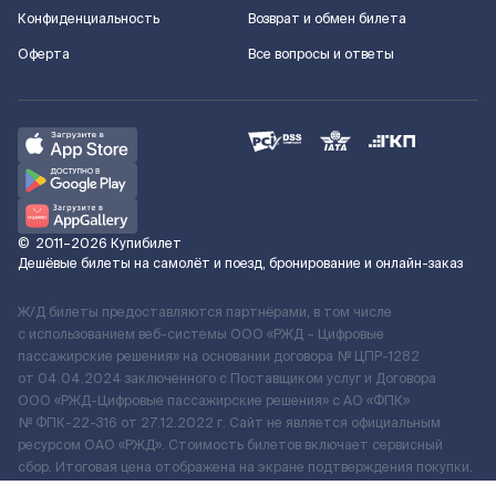
Конфиденциальность
Возврат и обмен билета
Оферта
Все вопросы и ответы
©
2011–2026
Купибилет
Дешёвые билеты на самолёт и поезд, бронирование и онлайн-заказ
Ж/Д билеты предоставляются партнёрами, в том числе
с использованием веб-системы ООО «РЖД – Цифровые
пассажирские решения» на основании договора № ЦПР-1282
от 04.04.2024 заключенного с Поставщиком услуг и Договора
ООО «РЖД-Цифровые пассажирские решения» c АО «ФПК»
№ ФПК-22-316 от 27.12.2022 г. Сайт не является официальным
ресурсом ОАО «РЖД». Стоимость билетов включает сервисный
сбор. Итоговая цена отображена на экране подтверждения покупки.
По вопросам рассмотрения обращений, жалоб, претензий граждан