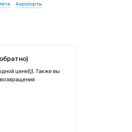
лёте
Аэропорты
 обратно)
одной цене🙌. Также вы
у возвращения