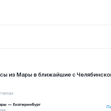
сы из Мары в ближайшие с Челябинско
 города
ары
—
Екатеринбург
П
ска