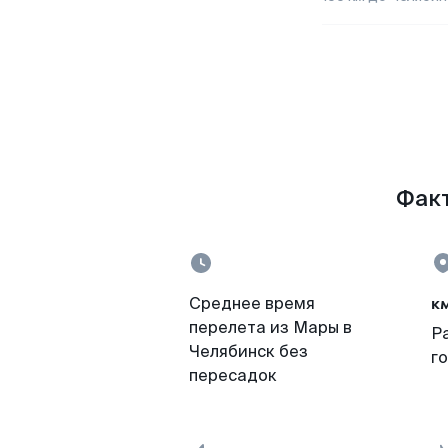
Факт
к
Среднее время
перелета из Мары в
Р
Челябинск без
г
пересадок