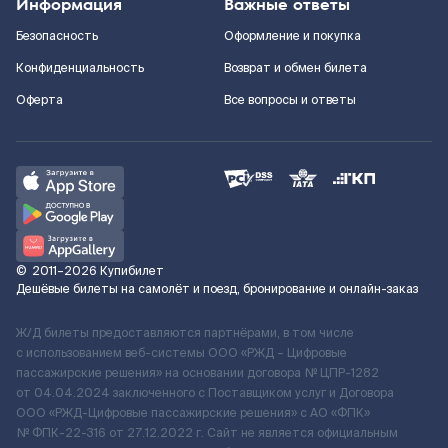
Информация
Важные ответы
Безопасность
Оформление и покупка
Конфиденциальность
Возврат и обмен билета
Оферта
Все вопросы и ответы
©
2011–2026
Купибилет
Дешёвые билеты на самолёт и поезд, бронирование и онлайн-заказ
Ж/Д билеты предоставляются партнёрами, в том числе
с использованием веб-системы ООО «РЖД – Цифровые
пассажирские решения» на основании договора № ЦПР-1282
от 04.04.2024 заключенного с Поставщиком услуг и Договора
ООО «РЖД-Цифровые пассажирские решения» c АО «ФПК»
№ ФПК-22-316 от 27.12.2022 г. Сайт не является официальным