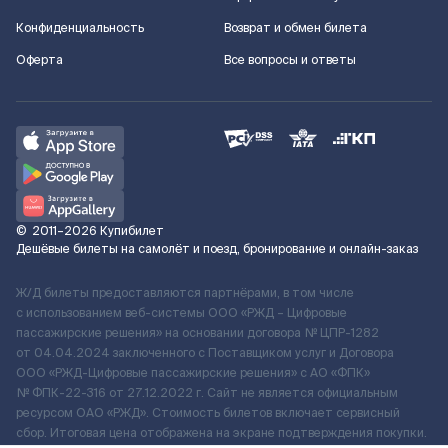
Конфиденциальность
Возврат и обмен билета
Оферта
Все вопросы и ответы
©
2011–2026
Купибилет
Дешёвые билеты на самолёт и поезд, бронирование и онлайн-заказ
Ж/Д билеты предоставляются партнёрами, в том числе
с использованием веб-системы ООО «РЖД – Цифровые
пассажирские решения» на основании договора № ЦПР-1282
от 04.04.2024 заключенного с Поставщиком услуг и Договора
ООО «РЖД-Цифровые пассажирские решения» c АО «ФПК»
№ ФПК-22-316 от 27.12.2022 г. Сайт не является официальным
ресурсом ОАО «РЖД». Стоимость билетов включает сервисный
сбор. Итоговая цена отображена на экране подтверждения покупки.