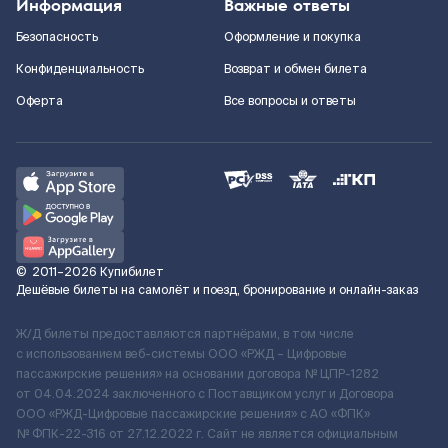
Информация
Важные ответы
Безопасность
Оформление и покупка
Конфиденциальность
Возврат и обмен билета
Оферта
Все вопросы и ответы
©
2011–2026
Купибилет
Дешёвые билеты на самолёт и поезд, бронирование и онлайн-заказ
Ж/Д билеты предоставляются партнёрами, в том числе
с использованием веб-системы ООО «РЖД – Цифровые
пассажирские решения» на основании договора № ЦПР-1282
от 04.04.2024 заключенного с Поставщиком услуг и Договора
ООО «РЖД-Цифровые пассажирские решения» c АО «ФПК»
№ ФПК-22-316 от 27.12.2022 г. Сайт не является официальным