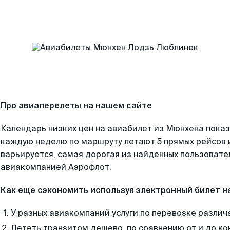
Про авиаперелеты на нашем сайте
Календарь низких цен на авиабилет из Мюнхена показ
каждую неделю по маршруту летают 5 прямых рейсов и
варьируется, самая дорогая из найденных пользоват
авиакомпанией Аэрофлот.
Как еще сэкономить используя электронный билет н
У разных авиакомпаний услуги по перевозке различ
Лететь транзитом дешево, по сравнению от и до ко