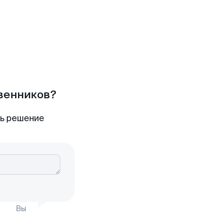
твенников?
ть решение
Вы