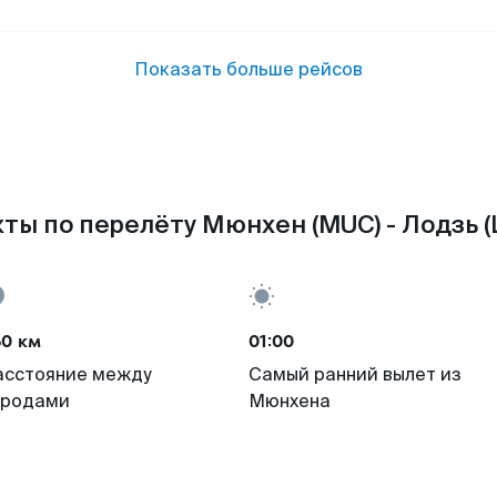
Показать больше рейсов
ты по перелёту Мюнхен (MUC) - Лодзь (
60 км
01:00
асстояние между
Самый ранний вылет из
ородами
Мюнхена