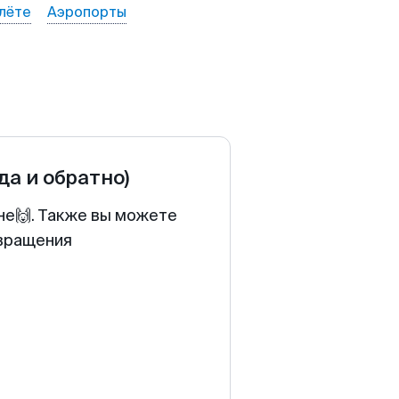
лёте
Аэропорты
да и обратно)
не🙌. Также вы можете
звращения