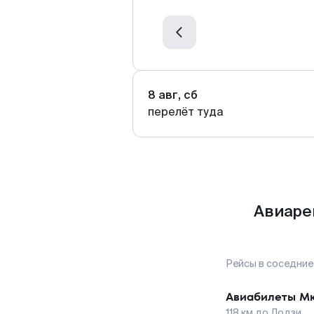
8 авг, сб
перелёт туда
Авиаре
Рейсы в соседние
Авиабилеты
М
118
км до
Лодзи