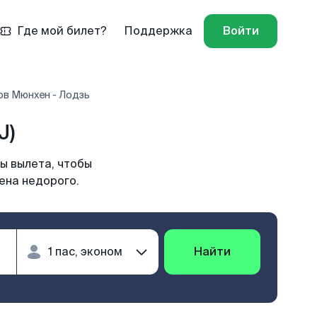
Где мой билет?
Поддержка
Войти
ов Мюнхен - Лодзь
J)
ы вылета, чтобы
ена недорого.
Найти