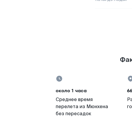
Фак
около 1 часа
6
Среднее время
Р
перелета из Мюнхена
г
без пересадок