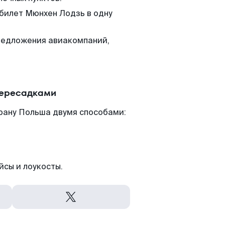
 билет Мюнхен Лодзь в одну
редложения авиакомпаний,
.
пересадками
рану Польша двумя способами:
йсы и лоукосты.