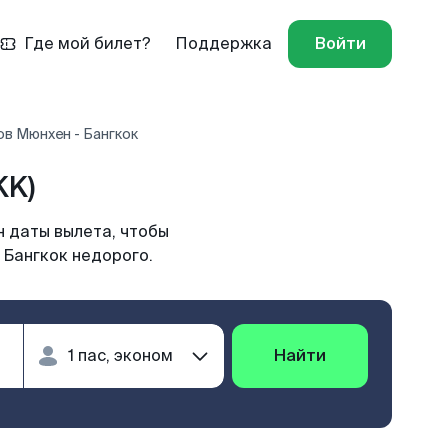
Где мой билет?
Поддержка
Войти
в Мюнхен - Бангкок
KK)
н даты вылета, чтобы
 Бангкок недорого.
Найти