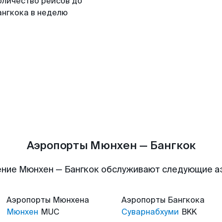
оличество рейсов до
ангкока в неделю
Аэропорты Мюнхен — Бангкок
ние Мюнхен — Бангкок обслуживают следующие 
Аэропорты
Мюнхена
Аэропорты
Бангкока
Мюнхен
MUC
Суварнабхуми
BKK