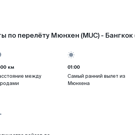
ы по перелёту Мюнхен (MUC) - Бангкок 
800 км
01:00
асстояние между
Самый ранний вылет из
ородами
Мюнхена