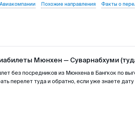
Авиакомпании
Похожие направления
Факты о пере
виабилеты
Мюнхен
—
Суварнабхуми
(туд
илет без посредников из Мюнхена в Бангкок по выг
ть перелет туда и обратно, если уже знаете дат