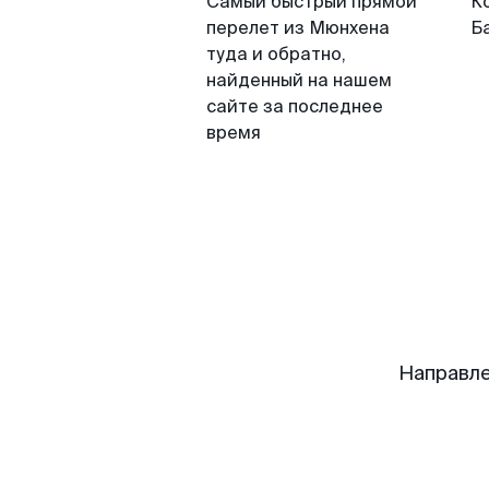
Самый быстрый прямой
К
перелет из Мюнхена
Б
туда и обратно,
найденный на нашем
сайте за последнее
время
Направле