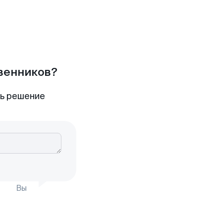
твенников?
ть решение
Вы