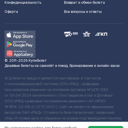
Конфиденциальность
Возврат и обмен билета
Оферта
Все вопросы и ответы
©
2011–2026
Купибилет
Дешёвые билеты на самолёт и поезд, бронирование и онлайн-заказ
Ж/Д билеты предоставляются партнёрами, в том числе
с использованием веб-системы ООО «РЖД – Цифровые
пассажирские решения» на основании договора № ЦПР-1282
от 04.04.2024 заключенного с Поставщиком услуг и Договора
ООО «РЖД-Цифровые пассажирские решения» c АО «ФПК»
№ ФПК-22-316 от 27.12.2022 г. Сайт не является официальным
ресурсом ОАО «РЖД». Стоимость билетов включает сервисный
сбор. Итоговая цена отображена на экране подтверждения покупки.
По вопросам рассмотрения обращений, жалоб, претензий граждан