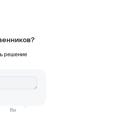
твенников?
ть решение
Вы