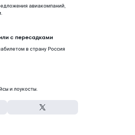
редложения авиакомпаний,
.
или с пересадками
иабилетом в страну Россия
йсы и лоукосты.