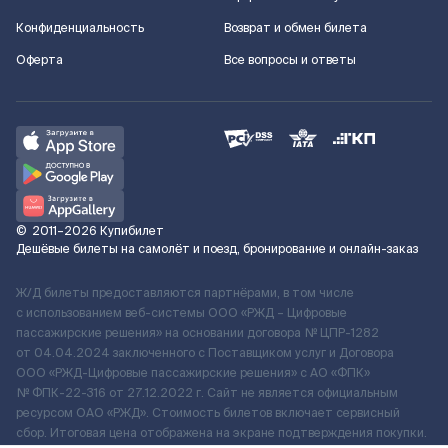
Конфиденциальность
Возврат и обмен билета
Оферта
Все вопросы и ответы
©
2011–2026
Купибилет
Дешёвые билеты на самолёт и поезд, бронирование и онлайн-заказ
Ж/Д билеты предоставляются партнёрами, в том числе
с использованием веб-системы ООО «РЖД – Цифровые
пассажирские решения» на основании договора № ЦПР-1282
от 04.04.2024 заключенного с Поставщиком услуг и Договора
ООО «РЖД-Цифровые пассажирские решения» c АО «ФПК»
№ ФПК-22-316 от 27.12.2022 г. Сайт не является официальным
ресурсом ОАО «РЖД». Стоимость билетов включает сервисный
сбор. Итоговая цена отображена на экране подтверждения покупки.