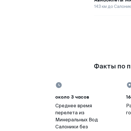
143
км до
Салони
Факты по п
около 3 часов
16
Среднее время
Р
перелета из
г
Минеральных Вод
Салоники без