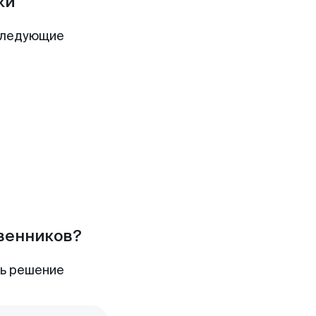
ки
следующие
твенников?
ть решение