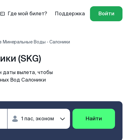
Где мой билет?
Поддержка
Войти
в Минеральные Воды - Салоники
ики (SKG)
 даты вылета, чтобы
ьных Вод Салоники
Найти