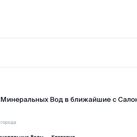
 Минеральных Вод в ближайшие с Сало
 города
неральные Воды
—
Кастория