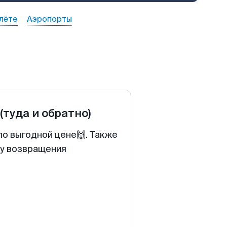
лёте
Аэропорты
(туда и обратно)
по выгодной цене🙌. Также
ту возвращения