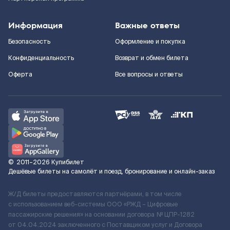
Информация
Важные ответы
Безопасность
Оформление и покупка
Конфиденциальность
Возврат и обмен билета
Оферта
Все вопросы и ответы
©
2011–2026
Купибилет
Дешёвые билеты на самолёт и поезд, бронирование и онлайн-заказ
Ж/Д билеты предоставляются партнёрами, в том числе
с использованием веб-системы ООО «РЖД – Цифровые
пассажирские решения» на основании договора № ЦПР-1282
от 04.04.2024 заключенного с Поставщиком услуг и Договора