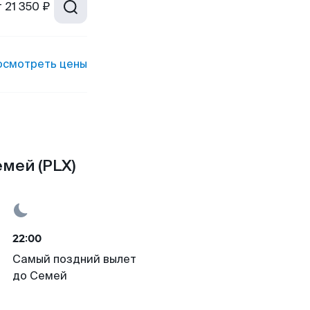
т
21 350 ₽
осмотреть цены
мей (PLX)
22:00
Самый поздний вылет
до Семей