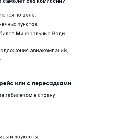
а самолет без комиссии?
аются по цене.
нечных пунктов.
м билет Минеральные Воды
редложения авиакомпаний,
.
рейс или с пересадками
авиабилетом в страну
йсы и лоукосты.