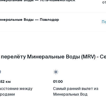
о
неральные Воды
—
Павлодар
П
 перелёту Минеральные Воды (MRV) - Се
852 км
01:00
асстояние между
Самый ранний вылет из
ородами
Минеральных Вод