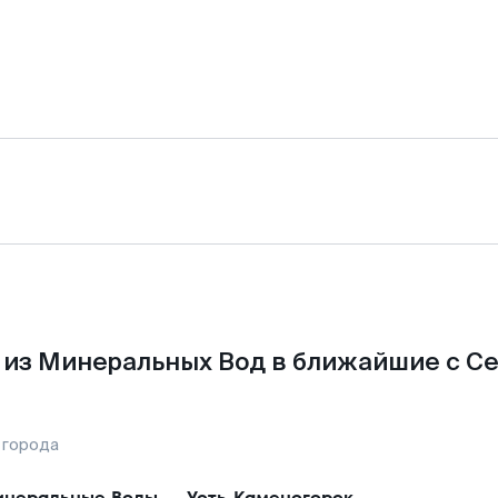
из Минеральных Вод в ближайшие с С
 города
неральные Воды
—
Усть-Каменогорск