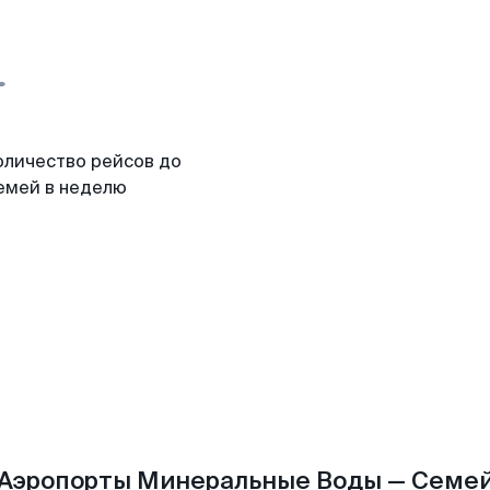
оличество рейсов до
емей в неделю
Аэропорты Минеральные Воды — Семе