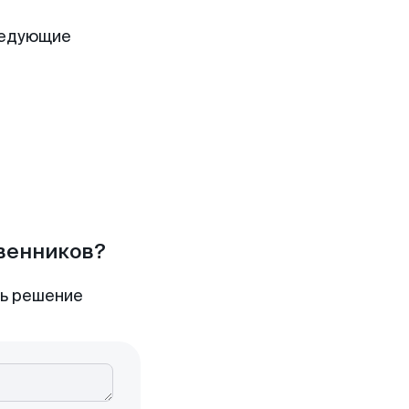
ледующие
твенников?
ть решение