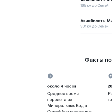
165
км до
Семей
Авиабилеты
Ми
301
км до
Семей
Факты по
около 4 часов
2
Среднее время
Р
перелета из
г
Минеральных Вод в
Семей без пересадок