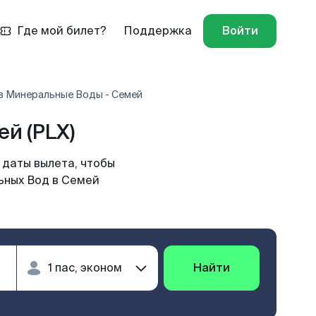
Где мой билет?
Поддержка
Войти
в Минеральные Воды - Семей
й (PLX)
 даты вылета, чтобы
ьных Вод в Семей
Найти