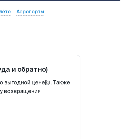
лёте
Аэропорты
уда и обратно)
о выгодной цене🙌. Также
ту возвращения