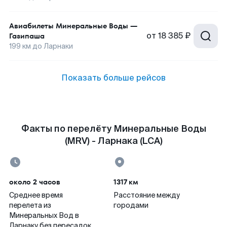
Авиабилеты
Минеральные Воды
—
от
18 385 ₽
Газипаша
199
км до
Ларнаки
Показать больше рейсов
Факты по перелёту Минеральные Воды
(MRV) - Ларнака (LCA)
около 2 часов
1317 км
Среднее время
Расстояние между
перелета из
городами
Минеральных Вод в
Ларнаку без пересадок