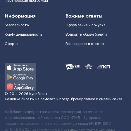
Партнерская программа
Информация
Важные ответы
Безопасность
Оформление и покупка
Конфиденциальность
Возврат и обмен билета
Оферта
Все вопросы и ответы
©
2011–2026
Купибилет
Дешёвые билеты на самолёт и поезд, бронирование и онлайн-заказ
Ж/Д билеты предоставляются партнёрами, в том числе
с использованием веб-системы ООО «РЖД – Цифровые
пассажирские решения» на основании договора № ЦПР-1282
от 04.04.2024 заключенного с Поставщиком услуг и Договора