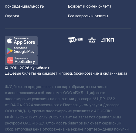
Конфиденциальность
Возврат и обмен билета
Оферта
Все вопросы и ответы
©
2011–2026
Купибилет
Дешёвые билеты на самолёт и поезд, бронирование и онлайн-заказ
Ж/Д билеты предоставляются партнёрами, в том числе
с использованием веб-системы ООО «РЖД – Цифровые
пассажирские решения» на основании договора № ЦПР-1282
от 04.04.2024 заключенного с Поставщиком услуг и Договора
ООО «РЖД-Цифровые пассажирские решения» c АО «ФПК»
№ ФПК-22-316 от 27.12.2022 г. Сайт не является официальным
ресурсом ОАО «РЖД». Стоимость билетов включает сервисный
сбор. Итоговая цена отображена на экране подтверждения покупки.
По вопросам рассмотрения обращений, жалоб, претензий граждан