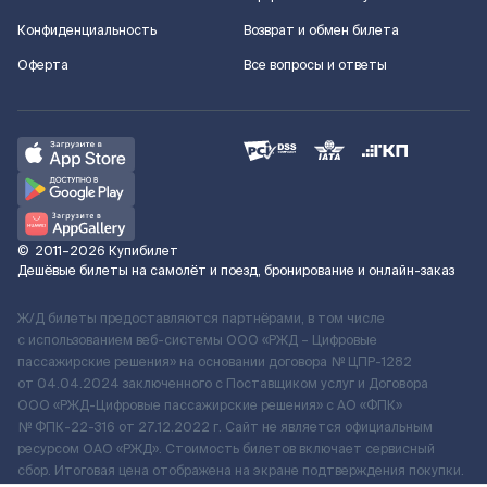
Конфиденциальность
Возврат и обмен билета
Оферта
Все вопросы и ответы
©
2011–2026
Купибилет
Дешёвые билеты на самолёт и поезд, бронирование и онлайн-заказ
Ж/Д билеты предоставляются партнёрами, в том числе
с использованием веб-системы ООО «РЖД – Цифровые
пассажирские решения» на основании договора № ЦПР-1282
от 04.04.2024 заключенного с Поставщиком услуг и Договора
ООО «РЖД-Цифровые пассажирские решения» c АО «ФПК»
№ ФПК-22-316 от 27.12.2022 г. Сайт не является официальным
ресурсом ОАО «РЖД». Стоимость билетов включает сервисный
сбор. Итоговая цена отображена на экране подтверждения покупки.