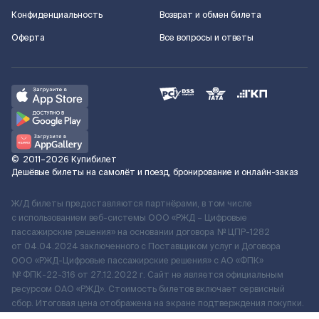
Конфиденциальность
Возврат и обмен билета
Оферта
Все вопросы и ответы
©
2011–2026
Купибилет
Дешёвые билеты на самолёт и поезд, бронирование и онлайн-заказ
Ж/Д билеты предоставляются партнёрами, в том числе
с использованием веб-системы ООО «РЖД – Цифровые
пассажирские решения» на основании договора № ЦПР-1282
от 04.04.2024 заключенного с Поставщиком услуг и Договора
ООО «РЖД-Цифровые пассажирские решения» c АО «ФПК»
№ ФПК-22-316 от 27.12.2022 г. Сайт не является официальным
ресурсом ОАО «РЖД». Стоимость билетов включает сервисный
сбор. Итоговая цена отображена на экране подтверждения покупки.
По вопросам рассмотрения обращений, жалоб, претензий граждан