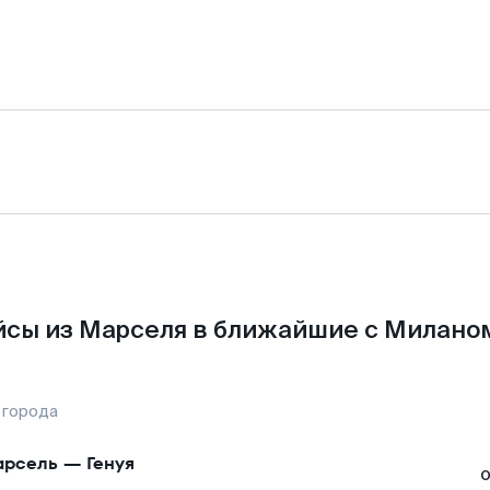
сы из Марселя в ближайшие с Милано
 города
арсель
—
Генуя