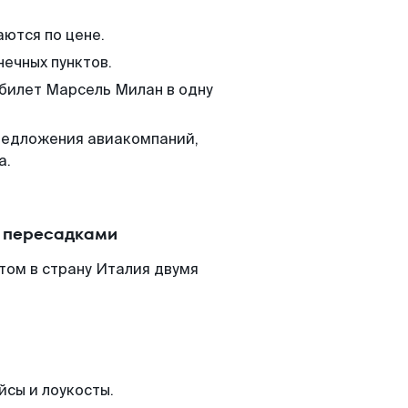
аются по цене.
нечных пунктов.
 билет Марсель Милан в одну
редложения авиакомпаний,
а.
с пересадками
том в страну Италия двумя
йсы и лоукосты.