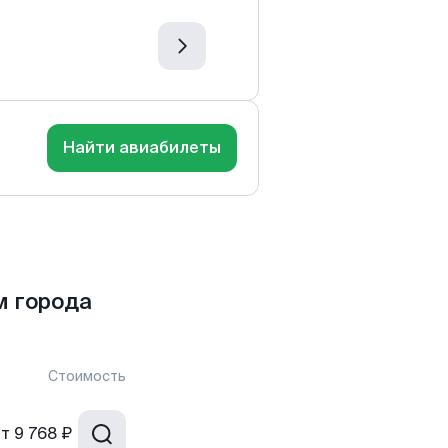
Найти авиабилеты
м города
Стоимость
от
9 768 ₽