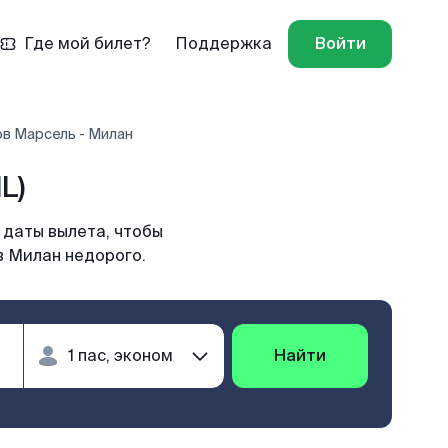
Где мой билет?
Поддержка
Войти
ов Марсель - Милан
L)
 даты вылета, чтобы
в Милан недорого.
Найти