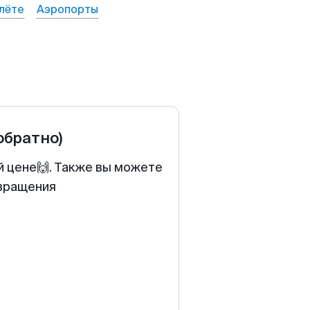
лёте
Аэропорты
обратно)
й цене🙌. Также вы можете
звращения