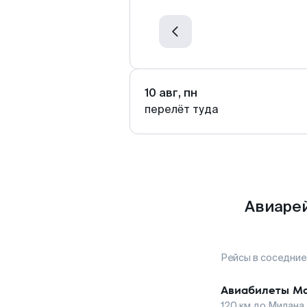
10 авг, пн
перелёт туда
Авиарей
Рейсы в соседние
Авиабилеты
М
120
км до
Милана