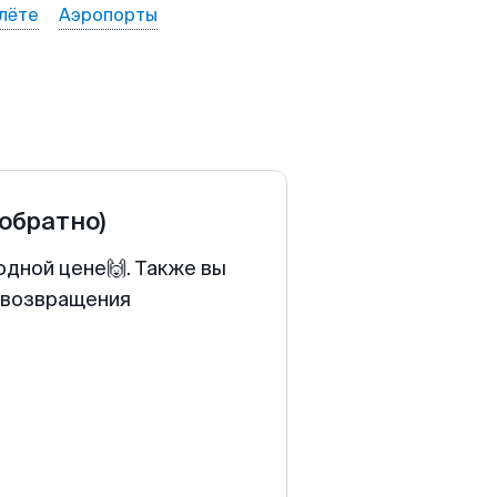
лёте
Аэропорты
 обратно)
одной цене🙌. Также вы
у возвращения