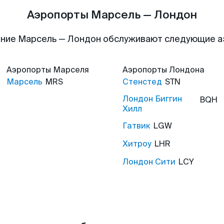
Аэропорты Марсель — Лондон
ние Марсель — Лондон обслуживают следующие 
Аэропорты
Марселя
Аэропорты
Лондона
Марсель
MRS
Стенстед
STN
Лондон Биггин
BQH
Хилл
Гатвик
LGW
Хитроу
LHR
Лондон Сити
LCY