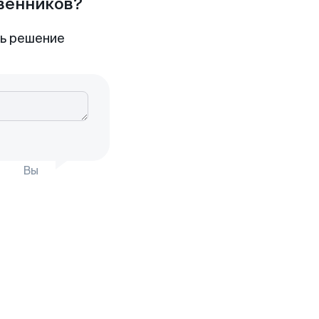
твенников?
ть решение
Вы