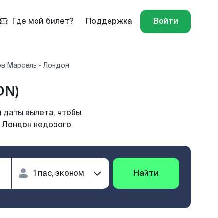
Где мой билет?
Поддержка
Войти
ов Марсель - Лондон
ON)
 даты вылета, чтобы
в Лондон недорого.
Найти