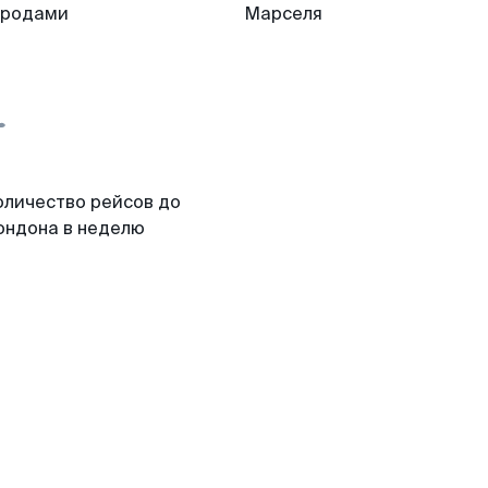
ородами
Марселя
оличество рейсов до
ондона в неделю