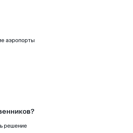
ие аэропорты
твенников?
ть решение