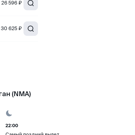
26 596 ₽
30 625 ₽
ган (NMA)
22:00
Самый поздний вылет