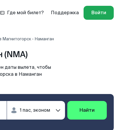
Где мой билет?
Поддержка
Войти
в Магнитогорск - Наманган
 (NMA)
н даты вылета, чтобы
горска в Наманган
Найти