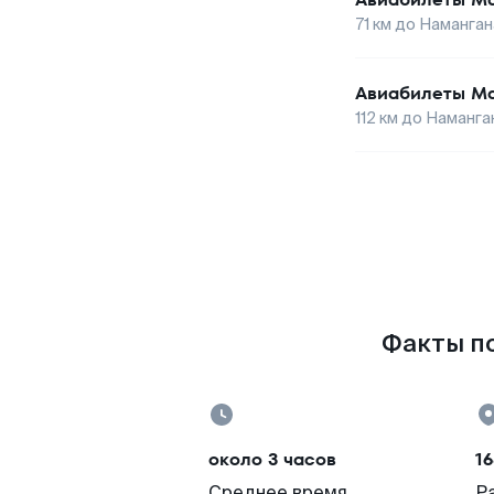
71
км до
Наманган
Авиабилеты
Ма
112
км до
Наманга
Факты по
около 3 часов
16
Среднее время
Р