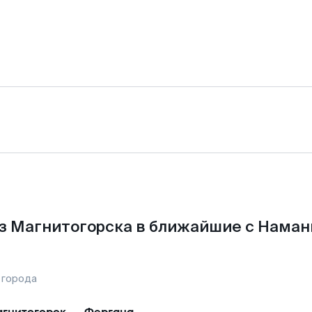
з Магнитогорска в ближайшие с Наман
 города
гнитогорск
—
Фергана