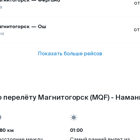
от
а
гнитогорск
—
Ош
от
на
Показать больше рейсов
 перелёту Магнитогорск (MQF) - Наман
80 км
01:00
асстояние между
Самый ранний вылет из