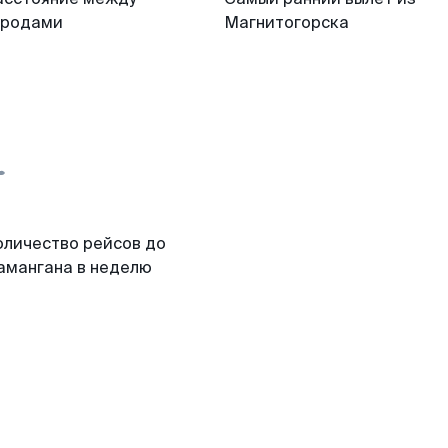
ородами
Магнитогорска
оличество рейсов до
амангана в неделю