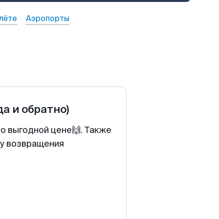
лёте
Аэропорты
да и обратно)
о выгодной цене🙌. Также
ту возвращения