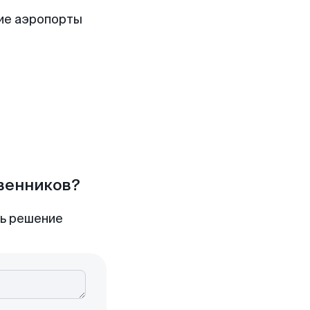
ие аэропорты
твенников?
ть решение