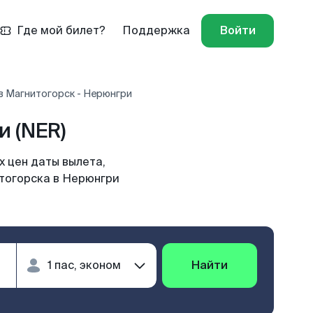
Где мой билет?
Поддержка
Войти
в Магнитогорск - Нерюнгри
 (NER)
 цен даты вылета,
итогорска в Нерюнгри
Найти