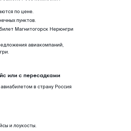
аются по цене.
нечных пунктов.
м билет Магнитогорск Нерюнгри
редложения авиакомпаний,
гри.
йс или с пересадками
 авиабилетом в страну Россия
йсы и лоукосты.