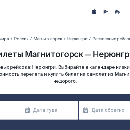
мира
Россия
Магнитогорск
Нерюнгри
Расписание рейсо
илеты Магнитогорск — Нерюнгри
вых рейсов в Нерюнгри. Выбирайте в календаре низких
оимость перелета и купить билет на самолет из Магн
недорого.