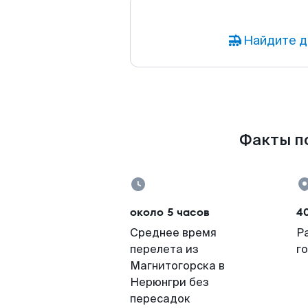
Найдите д
Факты по
около 5 часов
4
Среднее время
Р
перелета из
г
Магнитогорска в
Нерюнгри без
пересадок