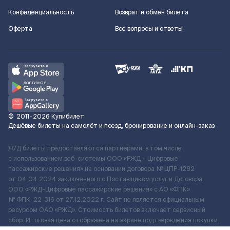
Конфиденциальность
Возврат и обмен билета
Оферта
Все вопросы и ответы
©
2011–2026
Купибилет
Дешёвые билеты на самолёт и поезд, бронирование и онлайн-заказ
Ж/Д билеты предоставляются партнёрами, в том числе
с использованием веб-системы ООО «РЖД – Цифровые
пассажирские решения» на основании договора № ЦПР-1282
от 04.04.2024 заключенного с Поставщиком услуг и Договора
ООО «РЖД-Цифровые пассажирские решения» c АО «ФПК»
№ ФПК-22-316 от 27.12.2022 г. Сайт не является официальным
ресурсом ОАО «РЖД». Стоимость билетов включает сервисный
сбор. Итоговая цена отображена на экране подтверждения покупки.