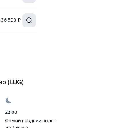
36 503 ₽
о (LUG)
22:00
Самый поздний вылет
до Лугано