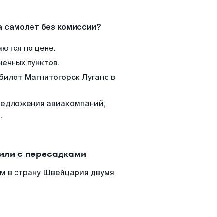
а самолет без комиссии?
аются по цене.
нечных пунктов.
 билет Магнитогорск Лугано в
редложения авиакомпаний,
.
 или с пересадками
м в страну Швейцария двумя