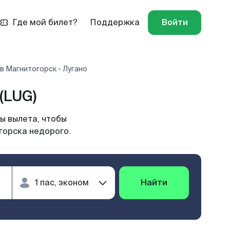
Где мой билет?
Поддержка
Войти
в Магнитогорск - Лугано
(LUG)
ы вылета, чтобы
горска недорого.
Найти