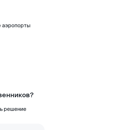
е аэропорты
твенников?
ть решение