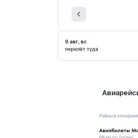
9 авг, вс
перелёт туда
Авиарейсы
Рейсы в соседние
Авиабилеты
Ма
68
км до
Лугано