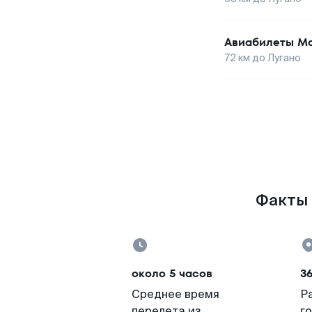
Авиабилеты
Ма
72
км до
Лугано
Факты 
около 5 часов
3
Среднее время
Р
перелета из
г