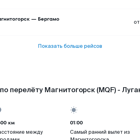
гнитогорск
—
Бергамо
от
Показать больше рейсов
по перелёту Магнитогорск (MQF) - Луган
600 км
01:00
асстояние между
Самый ранний вылет из
ородами
Магнитогорска