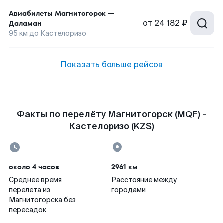
Авиабилеты
Магнитогорск
—
от
24 182 ₽
Даламан
95
км до
Кастелоризо
Показать больше рейсов
Факты по перелёту Магнитогорск (MQF) -
Кастелоризо (KZS)
около 4 часов
2961 км
Среднее время
Расстояние между
перелета из
городами
Магнитогорска без
пересадок