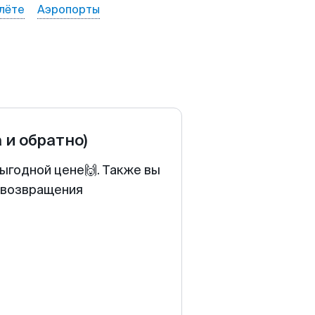
лёте
Аэропорты
а и обратно)
выгодной цене🙌. Также вы
у возвращения