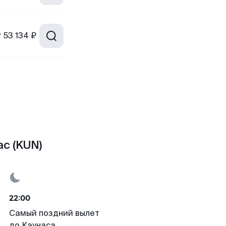
т
53 134 ₽
с (KUN)
22:00
Самый поздний вылет
до Каунаса