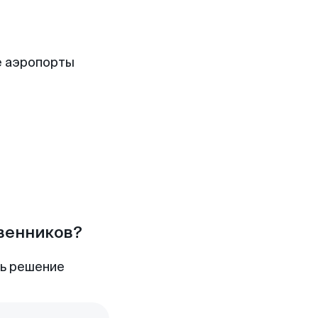
е аэропорты
твенников?
ть решение