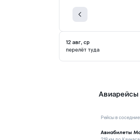
12 авг, ср
перелёт туда
Авиарейсы 
Рейсы в соседние
Авиабилеты
Ма
218
км до
Каунаса