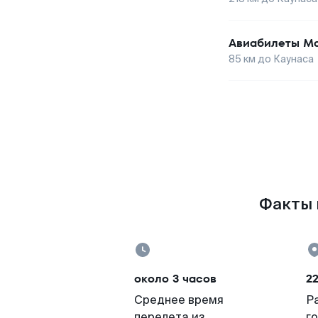
Авиабилеты
Ма
85
км до
Каунаса
Факты 
около 3 часов
2
Среднее время
Р
перелета из
г