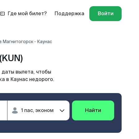
Где мой билет?
Поддержка
Войти
 Магнитогорск - Каунас
(KUN)
 даты вылета, чтобы
а в Каунас недорого.
Найти