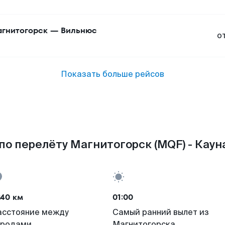
гнитогорск
—
Вильнюс
о
Показать больше рейсов
по перелёту Магнитогорск (MQF) - Кауна
240 км
01:00
асстояние между
Самый ранний вылет из
ородами
Магнитогорска