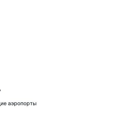
ь
щие аэропорты