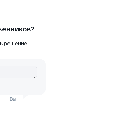
твенников?
ть решение
Вы