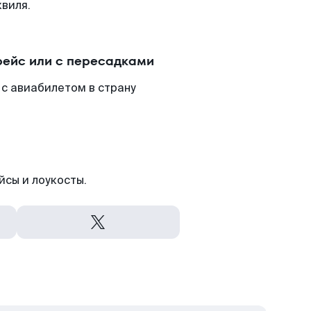
виля.
рейс или с пересадками
с авиабилетом в страну
йсы и лоукосты.