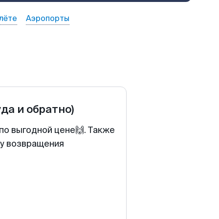
лёте
Аэропорты
уда и обратно)
по выгодной цене🙌. Также
ту возвращения