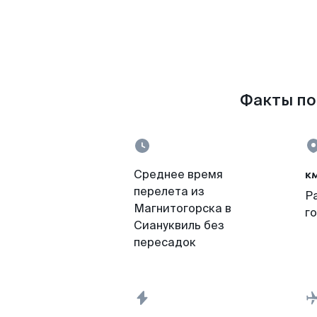
Факты по 
к
Среднее время
перелета из
Р
Магнитогорска в
г
Сиануквиль без
пересадок