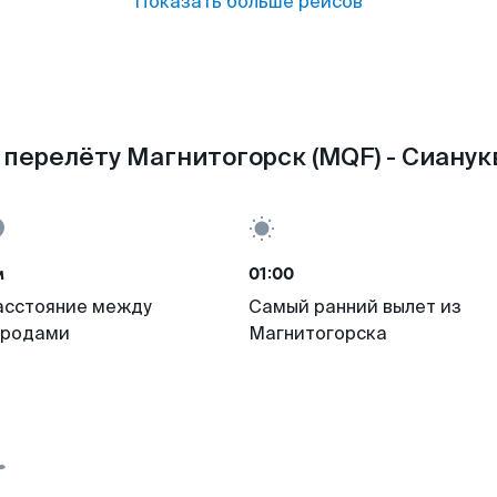
Показать больше рейсов
перелёту Магнитогорск (MQF) - Сианук
м
01:00
асстояние между
Самый ранний вылет из
ородами
Магнитогорска