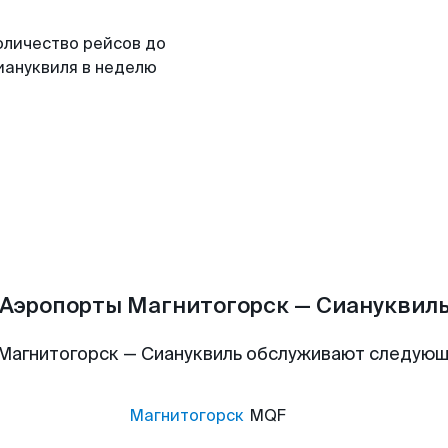
оличество рейсов до
иануквиля в неделю
Аэропорты Магнитогорск — Сиануквил
Магнитогорск — Сиануквиль обслуживают следую
Магнитогорск
MQF