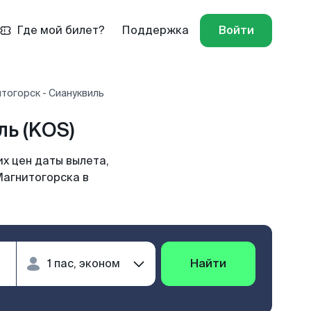
Где мой билет?
Поддержка
Войти
тогорск - Сиануквиль
ь (KOS)
х цен даты вылета,
Магнитогорска в
Найти