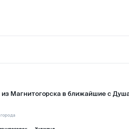
 из Магнитогорска в ближайшие с Душа
 города
гнитогорск
—
Худжанд