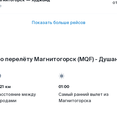
о
е
Показать больше рейсов
о перелёту Магнитогорск (MQF) - Душан
21 км
01:00
асстояние между
Самый ранний вылет из
ородами
Магнитогорска