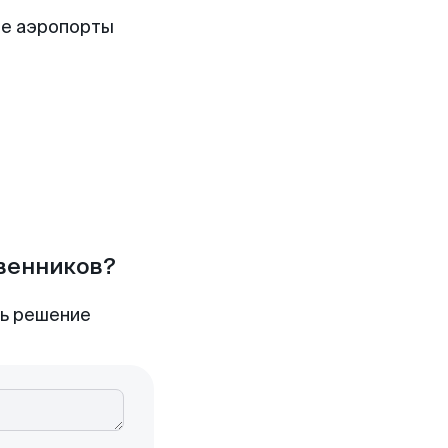
ие аэропорты
твенников?
ть решение