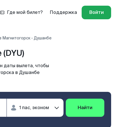
Где мой билет?
Поддержка
Войти
в Магнитогорск - Душанбе
 (DYU)
н даты вылета, чтобы
горска в Душанбе
Найти