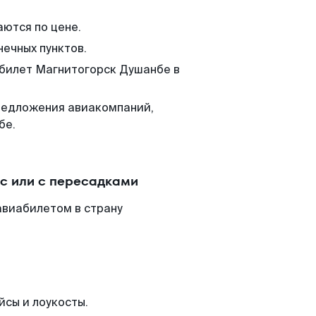
аются по цене.
нечных пунктов.
 билет Магнитогорск Душанбе в
редложения авиакомпаний,
бе.
с или с пересадками
авиабилетом в страну
йсы и лоукосты.