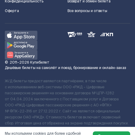
Конфиденциальность
Возврат и обмен билета
Оферта
Все вопросы и ответы
©
2011–2026
Купибилет
Дешёвые билеты на самолёт и поезд, бронирование и онлайн-заказ
Ж/Д билеты предоставляются партнёрами, в том числе
с использованием веб-системы ООО «РЖД – Цифровые
пассажирские решения» на основании договора № ЦПР-1282
от 04.04.2024 заключенного с Поставщиком услуг и Договора
ООО «РЖД-Цифровые пассажирские решения» c АО «ФПК»
№ ФПК-22-316 от 27.12.2022 г. Сайт не является официальным
ресурсом ОАО «РЖД». Стоимость билетов включает сервисный
сбор. Итоговая цена отображена на экране подтверждения покупки.
По вопросам рассмотрения обращений, жалоб, претензий граждан
Мы используем cookies для более удобной