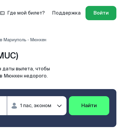
Где мой билет?
Поддержка
Войти
в Мариуполь - Мюнхен
MUC)
 даты вылета, чтобы
 в Мюнхен недорого.
Найти