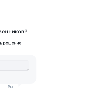
твенников?
ть решение
Вы