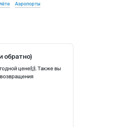
лёте
Аэропорты
и обратно)
годной цене🙌. Также вы
у возвращения